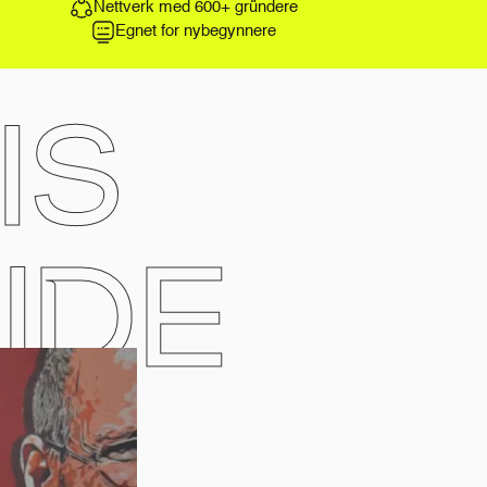
Nettverk med 600+ gründere
Egnet for nybegynnere
IS
IDE