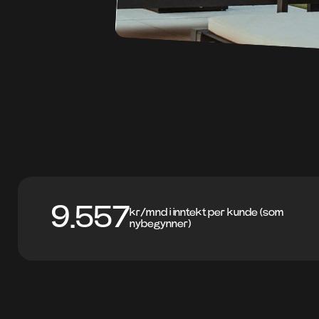
9.557
kr/mnd i inntekt per kunde (som
nybegynner)