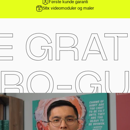
Første kunde garanti
58x videomoduler og maler
E GRAT
TRO-GU