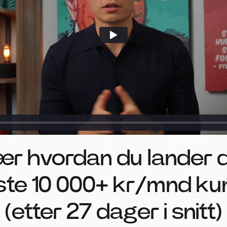
ær hvordan du lander d
ste 10 000+ kr/mnd k
(etter 27 dager i snitt)