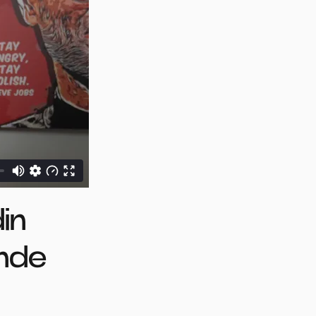
in
unde