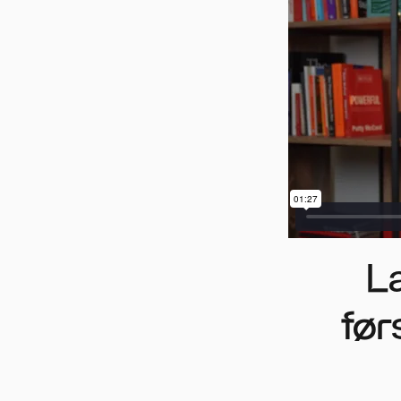
L
før