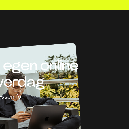
 egen online
hverdag
essen for