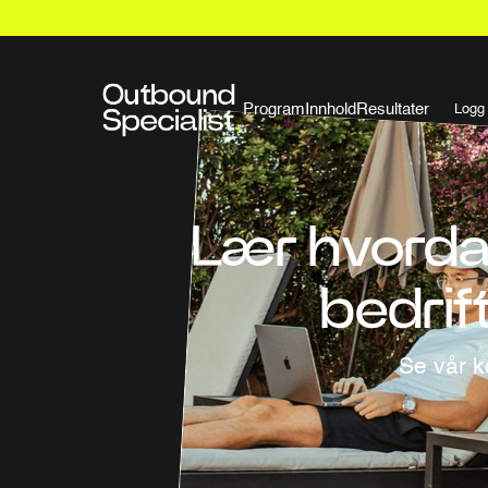
Program
Innhold
Resultater
Logg 
Lær hvordan
bedrif
Se vår k