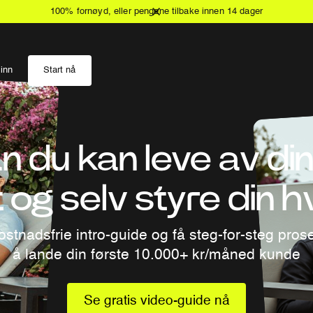
100% fornøyd, eller pengene tilbake innen 14 dager
inn
Start nå
 du kan leve av din
t og selv styre din 
ostnadsfrie intro-guide og få steg-for-steg pros
å lande din første 10.000+ kr/måned kunde
Se gratis video-guide nå