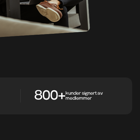
800+
kunder signert av
medlemmer