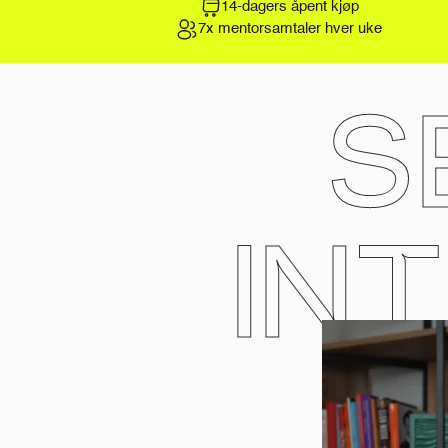
14-dagers åpent kjøp
7x mentorsamtaler hver uke
S
IN